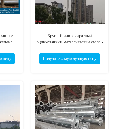
ованные
Круглый или квадратный
углые /
оцинкованный металлический столб -
окончательное решение для
долговечности строительства
ю цену
Получите самую лучшую цену