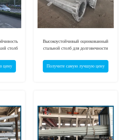
ойчивость
Высокоустойчивый оцинкованный
кий столб
стальной столб для долговечности
атных
ю цену
Получите самую лучшую цену