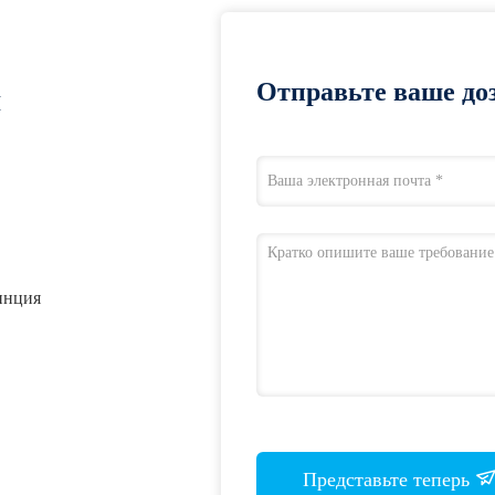
Отправьте ваше доз
я
инция
Представьте теперь