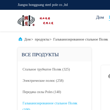
Jiangsu hongguang steel pole co.,ltd
Дом
Дом
>
продукты
>
Гальванизированное стальное Поляк
ВСЕ ПРОДУКТЫ
Стальное трубчатое Поляк
(325)
Электрические полюс
(258)
Передача силы Poles
(140)
Гальванизированное стальное Поляк
(100)