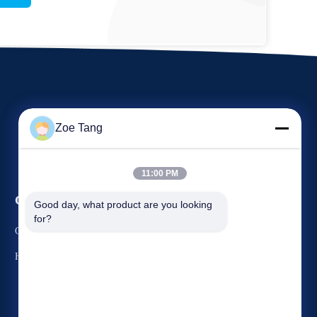
Zoe Tang
11:00 PM
События
Good day, what product are you looking 
Спросите цитату
for?
Случаи
ТЕЛЕФОН: 86-510-87844156
Новости
Факс: 86-510-87843528



