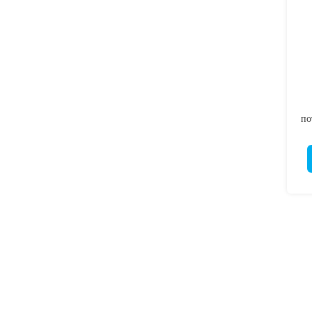
по
уд