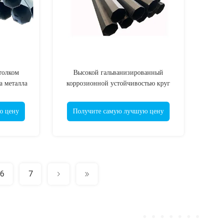
толком
Высокой гальванизированный
а металла
коррозионной устойчивостью круг
ая
стального поляка продолжительный
или квадратный финиш
ю цену
Получите самую лучшую цену
6
7