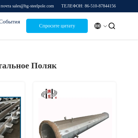
почта sales@hg-steelpole.com
ТЕЛЕФОН: 86-510-87844156
События


Спросите цитату
тальное Поляк