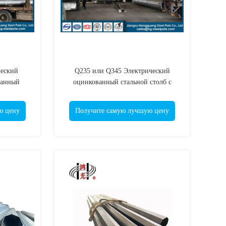
ческий
Q235 или Q345 Электрический
ванный
оцинкованный стальной столб с
лб
подъемным шагом
ю цену
Получите самую лучшую цену