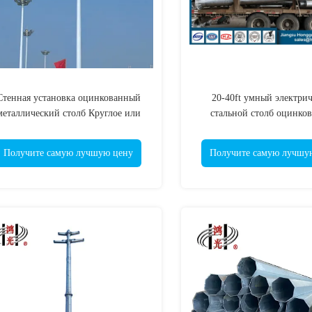
Стенная установка оцинкованный
20-40ft умный электри
металлический столб Круглое или
стальной столб оцинко
квадратное строительство
электрический сто
Получите самую лучшую цену
Получите самую лучшу