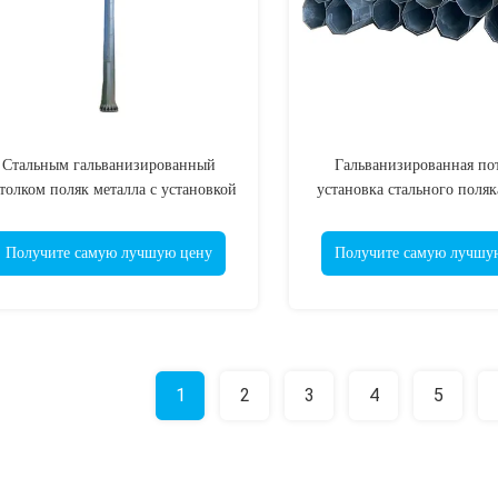
Стальным гальванизированный
Гальванизированная по
толком поляк металла с установкой
установка стального поляк
аропрочного сопротивления легкой
металлическая легк
Получите самую лучшую цену
Получите самую лучшу
1
2
3
4
5