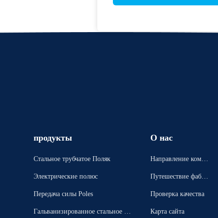
продукты
О нас
Стальное трубчатое Поляк
Направление компа
нии
Электрические полюс
Путешествие фабри
ки
Передача силы Poles
Проверка качества
Гальванизированное стальное П
Карта сайта