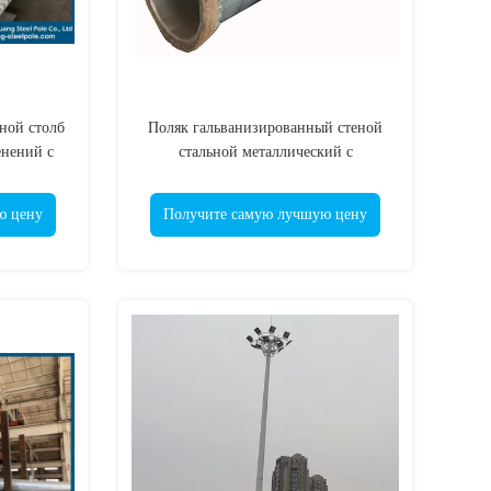
ной столб
Поляк гальванизированный стеной
енений с
стальной металлический с
стью
ударопрочным финишем
сопротивления
ю цену
Получите самую лучшую цену