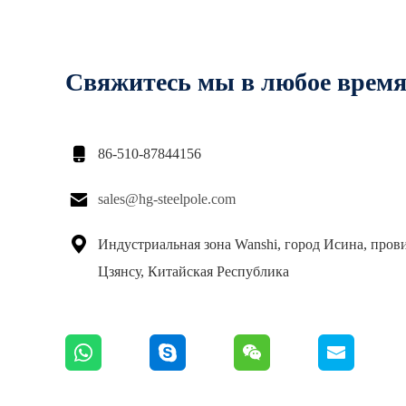
Свяжитесь мы в любое врем

86-510-87844156

sales@hg-steelpole.com

Индустриальная зона Wanshi, город Исина, пров
Цзянсу, Китайская Республика