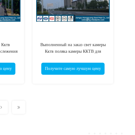
 Кктв
Выполненный на заказ свет камеры
 слежения
Кктв поляка камеры ККТВ для
чный для
транспортного контроля
ю цену
Получите самую лучшую цену