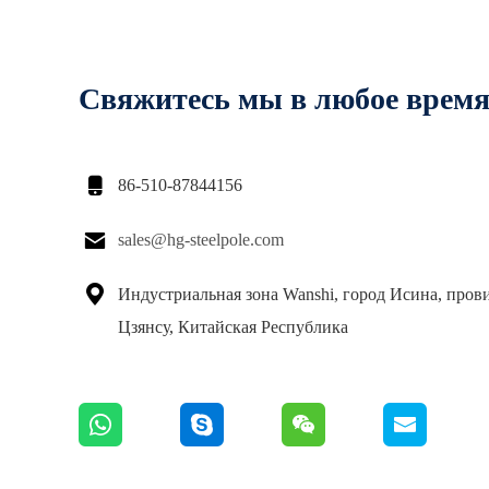
Свяжитесь мы в любое врем

86-510-87844156

sales@hg-steelpole.com

Индустриальная зона Wanshi, город Исина, пров
Цзянсу, Китайская Республика