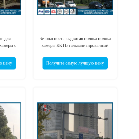
г для
Безопасность выдвигая поляка поляка
камеры с
камеры ККТВ гальванизированный
поляка
приложениями стальной
ю цену
Получите самую лучшую цену