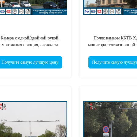
Камера с одной/двойной рукой,
Поляк камеры ККТВ Хд
монтажная станция, слежка за
монитора телевизионной 
ижением, оцинкованный стальной
выдвигать приложения 
столб
Получите самую лучшую цену
Получите самую лучшу