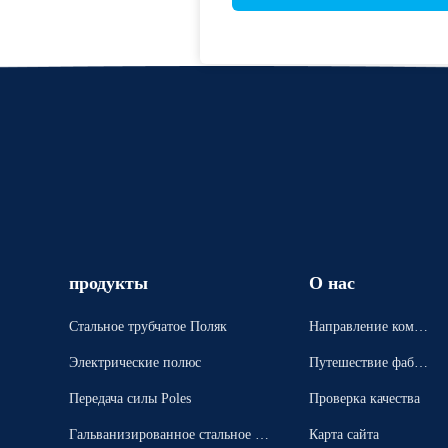
продукты
О нас
Стальное трубчатое Поляк
Направление компа
нии
Электрические полюс
Путешествие фабри
ки
Передача силы Poles
Проверка качества
Гальванизированное стальное П
Карта сайта