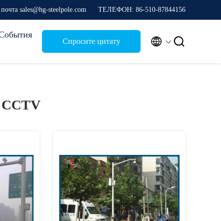
почта sales@hg-steelpole.com
ТЕЛЕФОН: 86-510-87844156
События


Спросите цитату
к CCTV