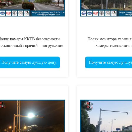
оляк камеры ККТВ безопасности
Поляк монитора телеви
лескопичный горячий - погружение
камеры телескопич
гальванизированное/порошок
гальванизированный п
покрыло/картина
стальной для торговых 
Получите самую лучшую цену
Получите самую лучшу