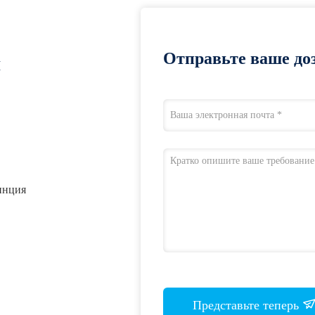
Отправьте ваше доз
я
инция
Представьте теперь