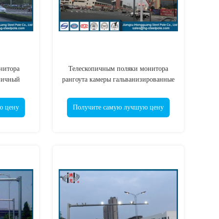
нитора
Телескопичным поляки монитора
пичный
рангоута камеры гальванизированные
ной поляк
поляком стальные с 4 - рука
ю цену
Получите самую лучшую цену