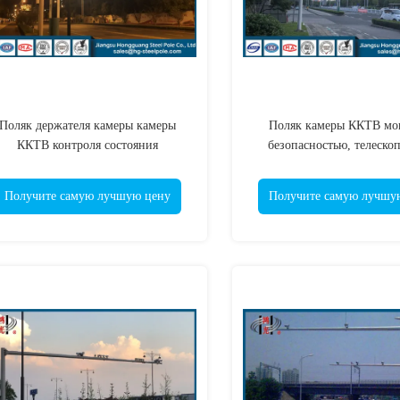
Поляк держателя камеры камеры
Поляк камеры ККТВ мо
ККТВ контроля состояния
безопасностью, телеско
езопасности гальванизированный
гальванизированный сталь
поляком стальной
Получите самую лучшую цену
Получите самую лучшу