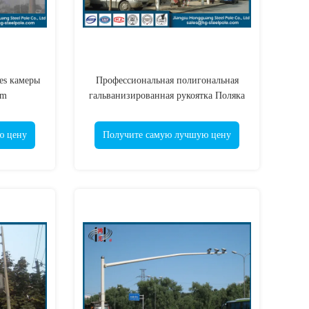
es камеры
Профессиональная полигональная
5m
гальванизированная рукоятка Поляка
нитором
камеры CCTV одиночная
ю цену
Получите самую лучшую цену