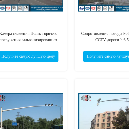
Камера слежения Поляк горячего
Сопротивление погоды Pol
погружения гальванизированная
CCTV дороги h 6.
осьмиугольная, стальной светлый
гальванизированное мо
столб
Получите самую лучшую цену
Получите самую лучшу