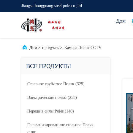
Jiangsu hongguang steel pole co.,ltd
Дом
Дом
>
продукты
>
Камера Поляк CCTV
ВСЕ ПРОДУКТЫ
Стальное трубчатое Поляк
(325)
Электрические полюс
(258)
Передача силы Poles
(140)
Гальванизированное стальное Поляк
(100)