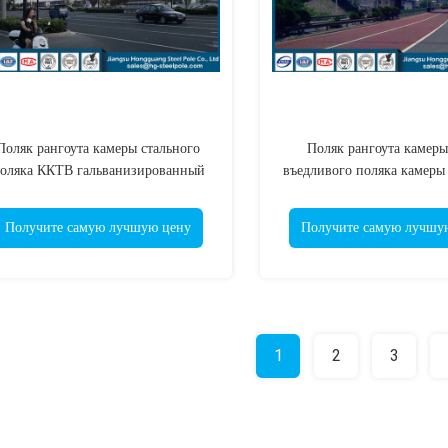
Поляк рангоута камеры стального
Поляк рангоута камеры
оляка ККТВ гальванизированный
въедливого поляка камеры
онитором телевизионной камеры
доказательства телескопи
телескопичный
контролировать
Получите самую лучшую цену
Получите самую лучшу
1
2
3