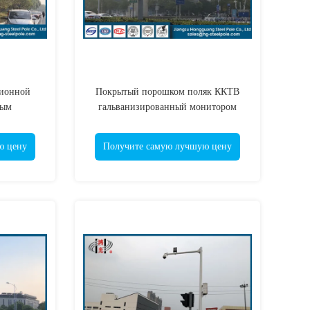
зионной
Покрытый порошком поляк ККТВ
ным
гальванизированный монитором
оляком
телевизионной камеры с горячей
районов
сталью крена
ю цену
Получите самую лучшую цену