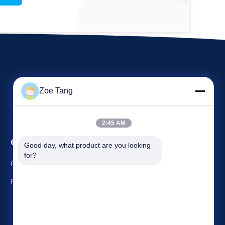
Zoe Tang
2:45 AM
События
Good day, what product are you looking 
Спросите цитату
for?
Случаи
ТЕЛЕФОН: 86-510-87844156
Новости
Факс: 86-510-87843528



