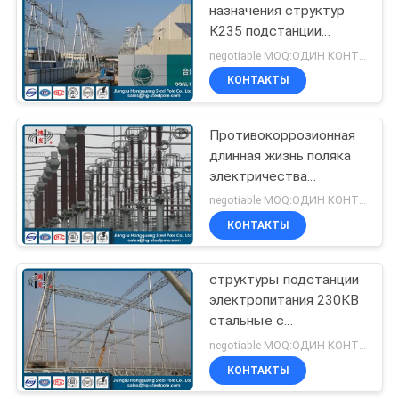
назначения структур
К235 подстанции
70
трансформатора
negotiable MOQ:ОДИН КОНТЕЙНЕР 40 HQ
трубчатый стальной
КОНТАКТЫ
Башни радиосвязи
Противокоррозионная
длинная жизнь поляка
электричества
стальных структур
negotiable MOQ:ОДИН КОНТЕЙНЕР 40 HQ
стали К355 трубчатая
КОНТАКТЫ
60
Стальные общего
структуры подстанции
электропитания 230КВ
назначения Poles
стальные с
гальванизированием
negotiable MOQ:ОДИН КОНТЕЙНЕР 40 HQ
горячего погружения
КОНТАКТЫ