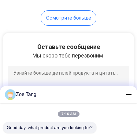
118
Осмотрите больше
Улица свет
полюсов
Оставьте сообщение
Мы скоро тебе перезвоним!
44
Поток светлые
Zoe Tang
Poles
7:16 AM
Good day, what product are you looking for?