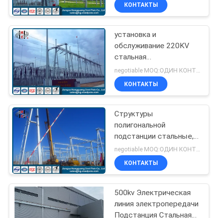
структуры
НАС
КОНТАКТЫ
установка и
ПУТЕШЕСТВИЕ
140
обслуживание 220KV
ФАБРИКИ
стальная
Передача силы
электрическая
negotiable MOQ:ОДИН КОНТЕЙНЕР 40 HQ
Poles
Switchyard легкая
ПРОВЕРКА
КОНТАКТЫ
КАЧЕСТВА
Структуры
полигональной
СВЯЖИТЕСЬ
подстанции стальные,
100
МЫ
башня передачи
negotiable MOQ:ОДИН КОНТЕЙНЕР 40 HQ
электроэнергии
Гальванизированное
КОНТАКТЫ
НОВОСТИ
стальное Поляк
500kv Электрическая
линия электропередачи
СПРОСИТЕ
Подстанция Стальная