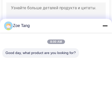
Zoe Tang
8:00 AM
Good day, what product are you looking for?
Популярные категории
Все
Стальное 
Электрические 
Трубчатое Поляк
Полюс
Передача Силы 
Гальванизированное 
Poles
Стальное Поляк
Стальной 
Структуры 
Электрический 
Подстанции 