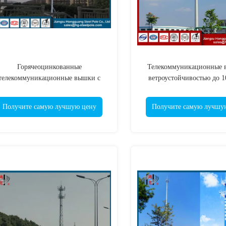
Горячеоцинкованные
Телекоммуникационные 
телекоммуникационные вышки с
ветроустойчивостью до 1
ветроустойчивостью и огромной
минимальный предел теку
грузоподъемностью
МПа
Получите самую лучшую цену
Получите самую лучшу