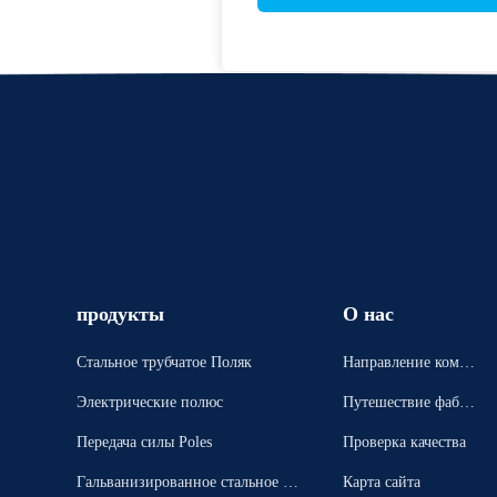
продукты
О нас
Стальное трубчатое Поляк
Направление компа
нии
Электрические полюс
Путешествие фабри
ки
Передача силы Poles
Проверка качества
Гальванизированное стальное П
Карта сайта