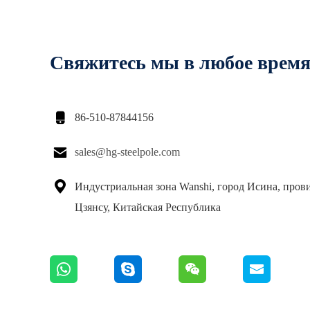
Свяжитесь мы в любое врем

86-510-87844156

sales@hg-steelpole.com

Индустриальная зона Wanshi, город Исина, пров
Цзянсу, Китайская Республика