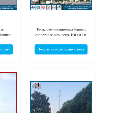
ая
Телекоммуникационная башня с
башня с
сопротивлением ветра 100 км / ч,
ПА
грузоподъемностью 20 тонн и
горячей оцинковкой для прочных
ю цену
Получите самую лучшую цену
стальных полевых столбов