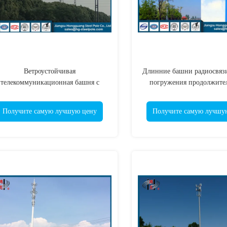
Ветроустойчивая
Длинние башни радиосвязи
телекоммуникационная башня с
погружения продолжите
орячим оцинкованием и 5-летней
жизни гальванизирован
гарантией на надежные стальные
мобильного телефо
Получите самую лучшую цену
Получите самую лучшу
высокомастные столбы