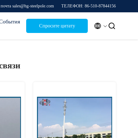
почта sales@hg-steelpole.com
ТЕЛЕФОН: 86-510-87844156
События


Спросите цитату
связи