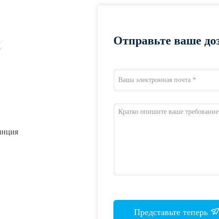
Отправьте ваше доз
я
инция
Представьте теперь