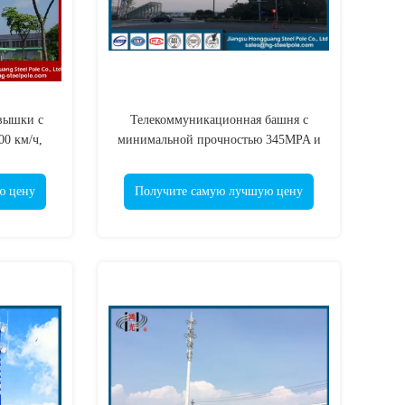
вышки с
Телекоммуникационная башня с
00 км/ч,
минимальной прочностью 345MPA и
чести 345
горячей цинкованием для низкого
содержания
ю цену
Получите самую лучшую цену