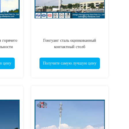
 горячего
Гонгуанг сталь оцинкованный
льности
контактный столб
ные для
на
ю цену
Получите самую лучшую цену