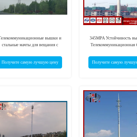
Телекоммуникационные вышки и
345MPA Устойчивость вы
стальные мачты для вещания с
Телекоммуникационная 
грузоподъемностью до 10 тонн,
горячей цинковани
толщиной стенки 2,5-16 мм и
Получите самую лучшую цену
Получите самую лучшу
ветроустойчивостью до 100 км/ч