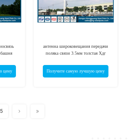
иосвязь
антенна широковещания передачи
 башня
поляка связи 3.5мм толстая Хдг
 связи
Монополе
ю цену
Получите самую лучшую цену
5