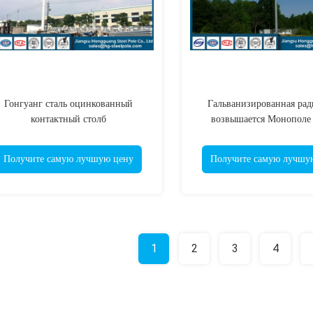
Гонгуанг сталь оцинкованный
Гальванизированная рад
контактный столб
возвышается Монополе
мобильной телефонной
Получите самую лучшую цену
Получите самую лучшу
1
2
3
4