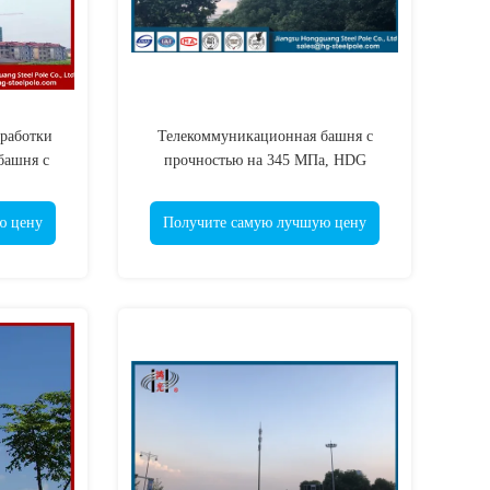
работки
Телекоммуникационная башня с
башня с
прочностью на 345 МПа, HDG
ем
Painting
ю цену
Получите самую лучшую цену