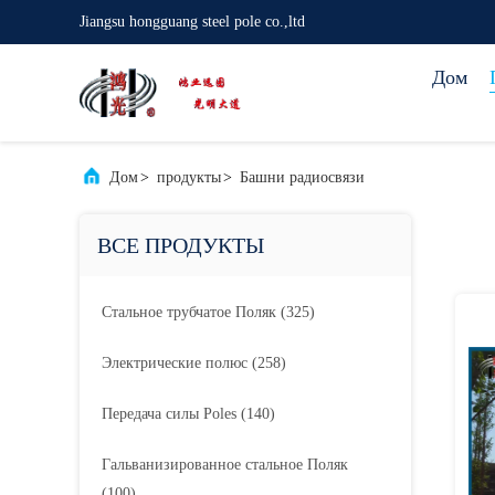
Jiangsu hongguang steel pole co.,ltd
Дом
Дом
>
продукты
>
Башни радиосвязи
ВСЕ ПРОДУКТЫ
Стальное трубчатое Поляк
(325)
Электрические полюс
(258)
Передача силы Poles
(140)
Гальванизированное стальное Поляк
(100)