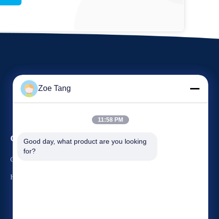
Zoe Tang
11:58 PM
События
Good day, what product are you looking 
Спросите цитату
for?
Случаи
ТЕЛЕФОН: 86-510-87844156
Новости
Факс: 86-510-87843528



