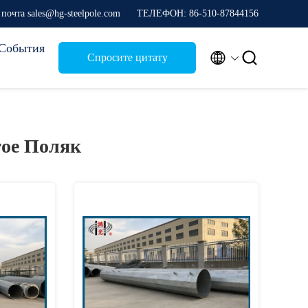
почта sales@hg-steelpole.com
ТЕЛЕФОН: 86-510-87844156
События


Спросите цитату
тое Поляк