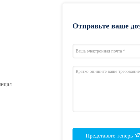
Отправьте ваше доз
я
инция
Представьте теперь