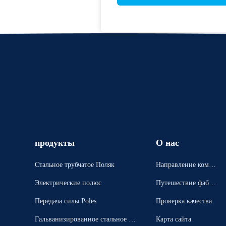
продукты
О нас
Стальное трубчатое Поляк
Направление компа
нии
Электрические полюс
Путешествие фабри
ки
Передача силы Poles
Проверка качества
Гальванизированное стальное П
Карта сайта