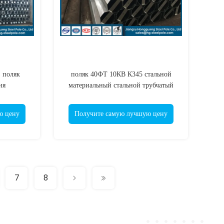
 поляк
поляк 40ФТ 10КВ К345 стальной
ия
материальный стальной трубчатый
альной
для линии проекта распределения
ичества
ю цену
Получите самую лучшую цену
7
8