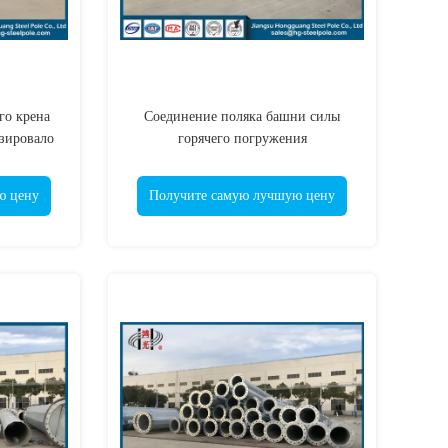
го крена
Соединение поляка башни силы
изировало
горячего погружения
ную башню
гальванизированное стальное
трубчатое с режимом фланца
ю цену
Получите самую лучшую цену