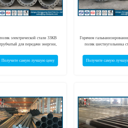
поляк электрической стали 33КВ
Горячим гальванизированн
трубчатый для передачи энергии,
поляк шестиугольника с
сертификата ИСО9001-2008
трубчатый для распред
электричества
Получите самую лучшую цену
Получите самую лучшу