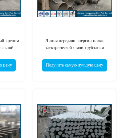
ый креном
Линия передачи энергии поляк
тальной
электрической стали трубчатым
еления
гальванизированный поляком
стальной
ю цену
Получите самую лучшую цену