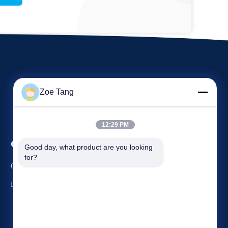
Zoe Tang
12:29 PM
События
Good day, what product are you looking 
Спросите цитату
for?
Случаи
ТЕЛЕФОН: 86-510-87844156
Новости
Факс: 86-510-87843528



