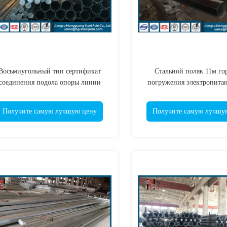
Восьмиугольный тип сертификат
Стальной поляк 11м го
соединения подола опоры линии
погружения электропита
ектропередач горячего погружения
гальванизированн
альванизированный стальной Исо
восьмиугольный с отве
Получите самую лучшую цену
Получите самую лучшу