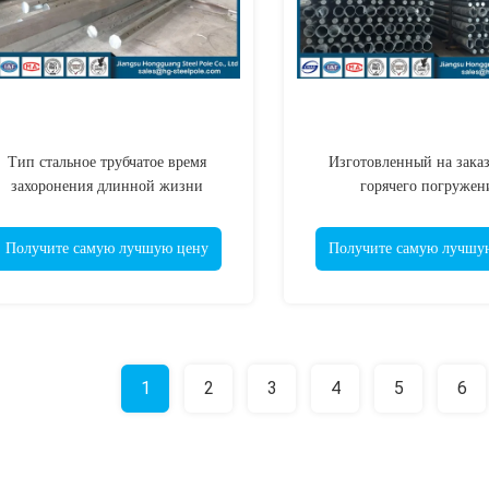
Тип стальное трубчатое время
Изготовленный на заказ
захоронения длинной жизни
горячего погружен
толщины опоры линии
гальванизированный ст
лектропередач 3мм металла поляка
трубчатый, поляк электр
Получите самую лучшую цену
Получите самую лучшу
металла
1
2
3
4
5
6