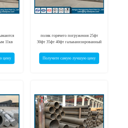
ымаются
поляк горячего погружения 25фт
ым 11кв
30фт 35фт 40фт гальванизированный
ком 33кв
восьмиугольный, электрический
стальной поляк
ю цену
Получите самую лучшую цену