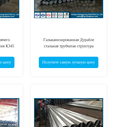
рячего
Гальванизированная Дурабле
ния К345
стальная трубчатая структура
ый
подстанции передачи электричества
рстиями
поляка
ю цену
Получите самую лучшую цену