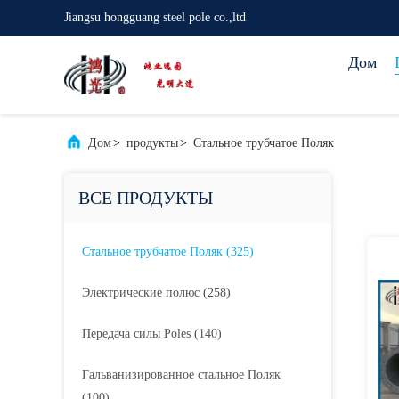
Jiangsu hongguang steel pole co.,ltd
Дом
Дом
>
продукты
>
Стальное трубчатое Поляк
ВСЕ ПРОДУКТЫ
Стальное трубчатое Поляк
(325)
Электрические полюс
(258)
Передача силы Poles
(140)
Гальванизированное стальное Поляк
(100)