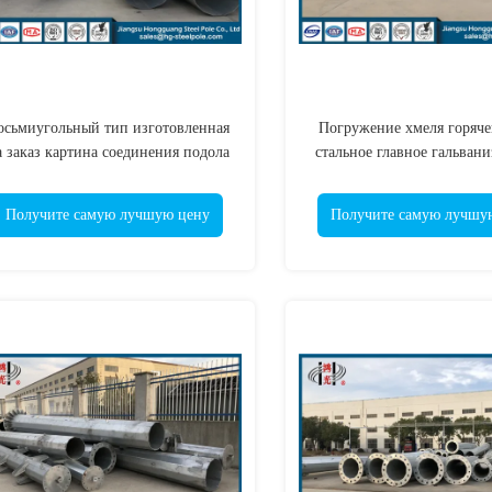
осьмиугольный тип изготовленная
Погружение хмеля горяче
а заказ картина соединения подола
стальное главное гальван
поляка горячего погружения
поляков/трубчатую сталь
гальванизированный стальной
Получите самую лучшую цену
Получите самую лучшу
трубчатый