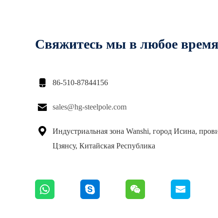
Свяжитесь мы в любое врем

86-510-87844156

sales@hg-steelpole.com

Индустриальная зона Wanshi, город Исина, пров
Цзянсу, Китайская Республика