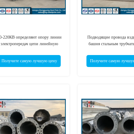
0-220КВ определяют опору линии
Подводящие провода взд
электропередач цепи линейную
башня стальным трубчат
гальванизированную трубчатая
гальванизированное поля
стальная длинная жизнь
220кв Аррестер
Получите самую лучшую цену
Получите самую лучшу