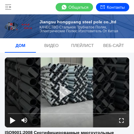
Общаться
Контакты
Jiangsu hongguang steel pole co.,ltd
КАЧЕСТВО Стальное Трубчатое Поляк,
Электрические Полюс Изготовитель От Китая
ДОМ
ВИДЕО
ПЛЕЙЛИСТ
ВЕБ-САЙТ
ISO9001:2008 Сертифицированные многоугольные