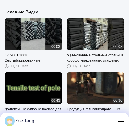
Недавние Видео
00:03
00:08
ISO9001:2008
оцинкованные стальные столбы в
Сертифицированные
хорошо упакованных упаковках
многоугольные столбы для
July 18, 2025
July 18, 2025
стабильных и долговечных
конструкций высота 3-15 метров
00:43
00:30
Долговечные силовые полюса для
Продукция гальванизированных
передачи краски 30 мтр
стальных поляков
Zoe Tang
January 13, 2024
May 11, 2023