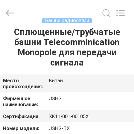
Jiangsu
hongguang
steel
pole
co.,ltd.
Башни радиосвязи
All
Rights
Reserved.
Сплющенные/трубчатые
ДОМ
башни Telecomminication
ПРОДУКТЫ
Monopole для передачи
сигнала
РОЛИКИ
Место
Китай
происхождения:
VR
-
Фирменное
JSHG
наименование:
ШОУ
Сертификация:
XK11-001-00105X
О
Номер модели:
JSHG-TX