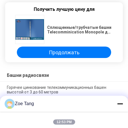
Получить лучшую цену для
Сплющенные/трубчатые башни
Telecomminication Monopole для
передачи сигнала
Продолжать
Башни радиосвязи
Горячее цинкование телекоммуникационных башен
высотой от 3 до 60 метров
Zoe Tang
Горячая оцинкованная телекоммуникационная башня с
прочностью 345 МПА
Телекоммуникационная башня с сопротивлением ветра
12:53 PM
100 км / ч, грузоподъемностью 20 тонн и горячей