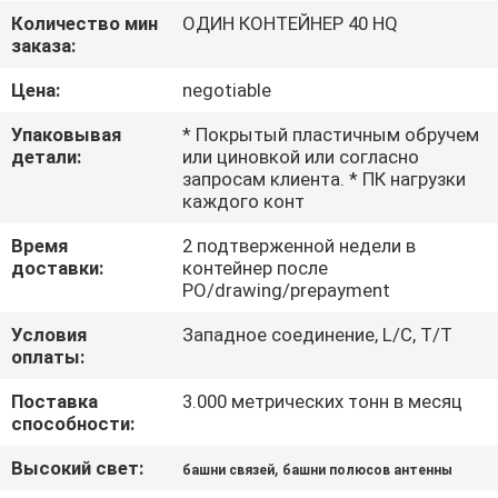
НАС
Количество мин
ОДИН КОНТЕЙНЕР 40 HQ
заказа:
ПУТЕШЕСТВИЕ
Цена:
negotiable
ФАБРИКИ
Упаковывая
* Покрытый пластичным обручем
детали:
или циновкой или согласно
запросам клиента. * ПК нагрузки
ПРОВЕРКА
каждого конт
КАЧЕСТВА
Время
2 подтверженной недели в
доставки:
контейнер после
PO/drawing/prepayment
СВЯЖИТЕСЬ
Условия
Западное соединение, L/C, T/T
МЫ
оплаты:
Поставка
3.000 метрических тонн в месяц
НОВОСТИ
способности:
Высокий свет:
,
башни связей
башни полюсов антенны
СПРОСИТЕ