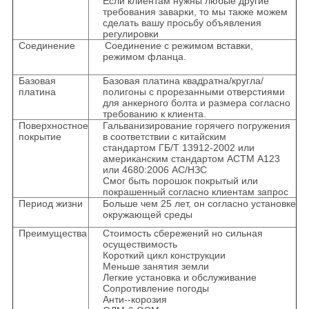
Если клиентам нужны любые другие
требования заварки, то мы также можем
сделать вашу просьбу объявления
регулировки
Соединение
Соединение с режимом вставки,
режимом фланца.
Базовая
Базовая платина квадратна/кругла/
платина
полигоны с прорезанными отверстиями
для анкерного болта и размера согласно
требованию к клиента.
Поверхностное
Гальванизирование горячего погружения
покрытие
в соответствии с китайским
стандартом ГБ/Т 13912-2002 или
американским стандартом АСТМ А123
или 4680:2006 АС/НЗС
Смог быть порошок покрытый или
покрашенный согласно клиентам запрос
Период жизни
Больше чем 25 лет, он согласно установке
окружающей среды
Преимущества
Стоимость сбережений но сильная
осуществимость
Короткий цикл конструкции
Меньше занятия земли
Легкие установка и обслуживание
Сопротивление погоды
Анти--корозия