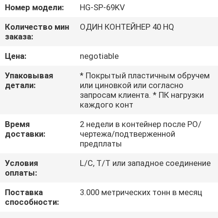
НАС
Номер модели:
HG-SP-69KV
Количество мин
ОДИН КОНТЕЙНЕР 40 HQ
ПУТЕШЕСТВИЕ
заказа:
ФАБРИКИ
Цена:
negotiable
Упаковывая
* Покрытый пластичным обручем
ПРОВЕРКА
детали:
или циновкой или согласно
запросам клиента. * ПК нагрузки
КАЧЕСТВА
каждого конт
Время
2 недели в контейнер после PO/
СВЯЖИТЕСЬ
доставки:
чертежа/подтверженной
предплаты
МЫ
Условия
L/C, T/T или западное соединение
оплаты:
НОВОСТИ
Поставка
3.000 метрических тонн в месяц
способности:
СПРОСИТЕ