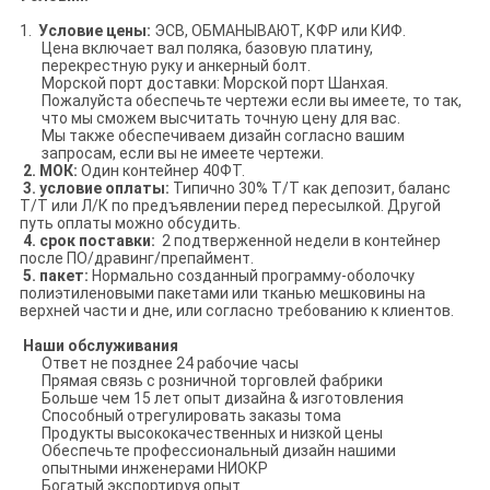
1.
Условие цены:
ЭСВ, ОБМАНЫВАЮТ, КФР или КИФ.
Цена включает вал поляка, базовую платину,
перекрестную руку и анкерный болт.
Морской порт доставки: Морской порт Шанхая.
Пожалуйста обеспечьте чертежи если вы имеете, то так,
что мы сможем высчитать точную цену для вас.
Мы также обеспечиваем дизайн согласно вашим
запросам, если вы не имеете чертежи.
2. МОК:
Один контейнер 40ФТ.
3. условие оплаты:
Типично 30% Т/Т как депозит, баланс
Т/Т или Л/К по предъявлении перед пересылкой. Другой
путь оплаты можно обсудить.
4. срок поставки:
2 подтверженной недели в контейнер
после ПО/дравинг/препаймент.
5. пакет:
Нормально созданный программу-оболочку
полиэтиленовыми пакетами или тканью мешковины на
верхней части и дне, или согласно требованию к клиентов.
Наши обслуживания
Ответ не позднее 24 рабочие часы
Прямая связь с розничной торговлей фабрики
Больше чем 15 лет опыт дизайна & изготовления
Способный отрегулировать заказы тома
Продукты высококачественных и низкой цены
Обеспечьте профессиональный дизайн нашими
опытными инженерами НИОКР
Богатый экспортируя опыт