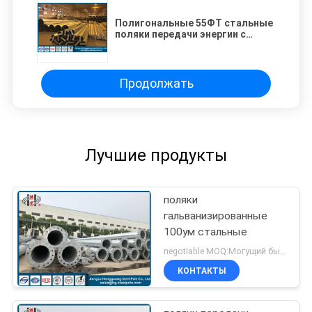
Полигональные 55ФТ стальные
поляки передачи энергии с
горячим погружением
гальванизировали/картина
Продолжать
Лучшие продукты
поляки
гальванизированные
100ум стальные
negotiable MOQ:Могущий быть предметом переговоров
КОНТАКТЫ