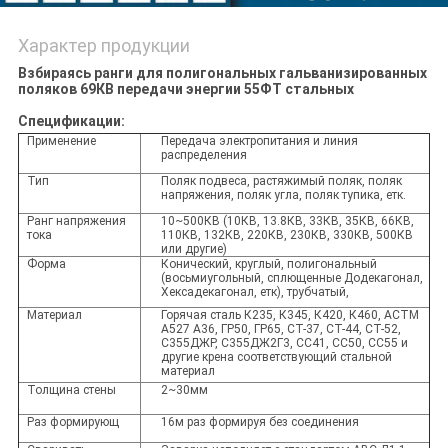
Характер продукции
Взбираясь ранги для полигональных гальванизированных
поляков 69КВ передачи энергии 55ФТ стальных
Спецификации:
Применение
Передача электропитания и линия
распределения
Тип
Поляк подвеса, растяжимый поляк, поляк
напряжения, поляк угла, поляк тупика, етк.
Ранг напряжения
10~500КВ (10КВ, 13.8КВ, 33КВ, 35КВ, 66КВ,
тока
110КВ, 132КВ, 220КВ, 230КВ, 330КВ, 500КВ
или другие)
Форма
Конический, круглый, полигональный
(восьмиугольный, сплющенные Додекагонал,
Хексадекагонал, етк), трубчатый,
Материал
Горячая сталь К235, К345, К420, К460, АСТМ
А527 А36, ГР50, ГР65, СТ-37, СТ-44, СТ-52,
С355ДЖР, С355ДЖ2Г3, СС41, СС50, СС55 и
другие крена соответствующий стальной
материал
Толщина стены
2~30мм
Раз формирующ
16м раз формируя без соединения