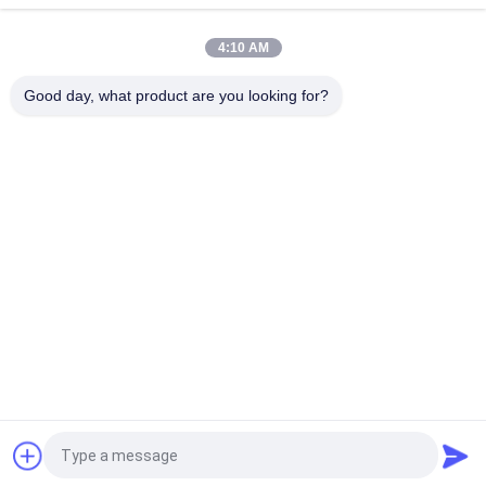
трубчатые с изготовленной на заказ картиной
4:10 AM
поляки передачи энергии 15кв гальванизировали
электрическую длинную жизнь поляка обслуживания
Good day, what product are you looking for?
Популярные категории
Все
Стальное 
Электрические 
Трубчатое Поляк
Полюс
Передача Силы 
Гальванизированное 
Poles
Стальное Поляк
Стальной 
Структуры 
Электрический 
Подстанции 
Поляк
Стальные
Стальные Общего 
Башни Радиосвязи
Назначения Poles
Запрос Цитировать