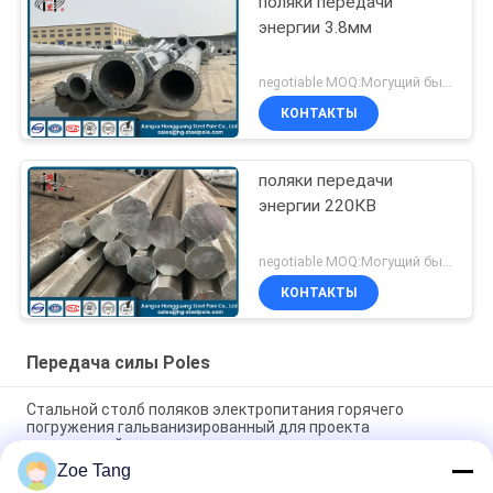
поляки передачи
энергии 3.8мм
negotiable MOQ:Могущий быть предметом переговоров
КОНТАКТЫ
поляки передачи
энергии 220КВ
negotiable MOQ:Могущий быть предметом переговоров
КОНТАКТЫ
Передача силы Poles
Стальной столб поляков электропитания горячего
погружения гальванизированный для проекта
передающей линии
Zoe Tang
Поляки передачи энергии полигональной формы стальные