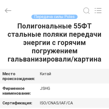
Jiangsu
hongguang
steel
pole
co.,ltd.
Передача силы Poles
All
Rights
Reserved.
Полигональные 55ФТ
ДОМ
стальные поляки передачи
ПРОДУКТЫ
энергии с горячим
погружением
РОЛИКИ
гальванизировали/картина
VR
Место
Китай
происхождения:
-
ШОУ
Фирменное
JSHG
наименование:
О
Сертификация:
ISO/CNAS/IAF/CA