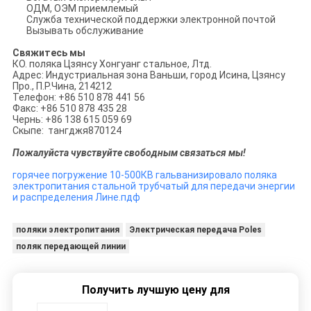
ОДМ, ОЭМ приемлемый
Служба технической поддержки электронной почтой
Вызывать обслуживание
Свяжитесь мы
КО. поляка Цзянсу Хонгуанг стальное, Лтд.
Адрес: Индустриальная зона Ваньши, город Исина, Цзянсу
Про., П.Р.Чина, 214212
Телефон: +86 510 878 441 56
Факс: +86 510 878 435 28
Чернь: +86 138 615 059 69
Скыпе: тангджя870124
Пожалуйста чувствуйте свободным связаться мы!
горячее погружение 10-500КВ гальванизировало поляка
электропитания стальной трубчатый для передачи энергии
и распределения Лине.пдф
поляки электропитания
Электрическая передача Poles
поляк передающей линии
Получить лучшую цену для