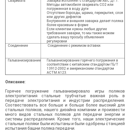
Сваривать
Заварка исполняет с стандартом АВС Д1.1.
Методы автомобиля сваривать СО2 или
погруженная в воду дуги
Отсутствие борозды, шрама, перекрытия, слоя
или других дефектов
Внутренняя и внешняя заварка делает поляка
более красивым в форме
Если клиентам нужны любые другие
требования заварки, то мы также можем
сделать вашу просьбу объявления
регулировки
Соединение
Соединение с режимом вставки.
Гальванизирование
Гальванизирование горячего погружения в
соответствии с китайским стандартом ГБ/Т
13912-2002 и американским стандартом
АСТМ А123.
Описание:
Горячее погружение гальванизировало игры поляков
электропитания стальные трубчатые важная роль в
передаче электропитания и индустрии распределения.
Соотвествовать все больше и больше более высокий для
стальных поляков, нашего дизайна компании и произвести
много видов стальных поляков для передачи энергии и
системы распределения. Кроме того, наши электрические
стальные поляки были испытаны и были одобрены станцией
испытания башни поляка передачи.