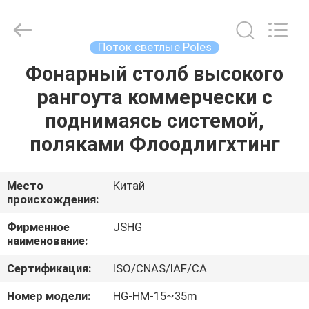
Jiangsu
hongguang
steel
pole
co.,ltd.
Поток светлые Poles
All
Rights
Reserved.
Фонарный столб высокого
ДОМ
рангоута коммерчески с
ПРОДУКТЫ
поднимаясь системой,
поляками Флоодлигхтинг
РОЛИКИ
Место
Китай
происхождения:
VR
-
Фирменное
JSHG
наименование:
ШОУ
Сертификация:
ISO/CNAS/IAF/CA
О
Номер модели:
HG-HM-15~35m