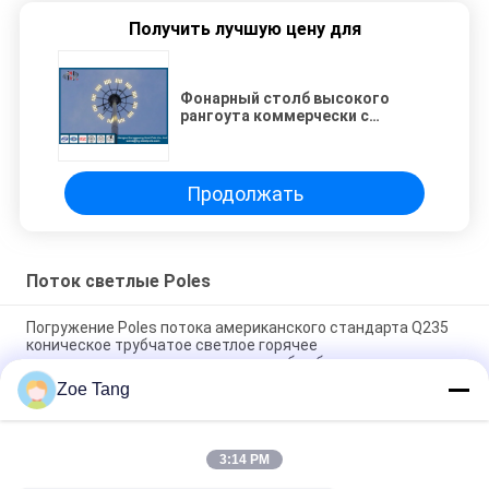
Получить лучшую цену для
Фонарный столб высокого
рангоута коммерчески с
поднимаясь системой,
поляками Флоодлигхтинг
Продолжать
Поток светлые Poles
Погружение Poles потока американского стандарта Q235
коническое трубчатое светлое горячее
гальванизированное с светом коробки ботинка
Zoe Tang
Поток светлые Poles освещения аэропорта
полигональный, промышленный столб светильника
3:14 PM
Место для стоянки светлые Poles h 35m стальное
трубчатое толщина 2mm до 30mm