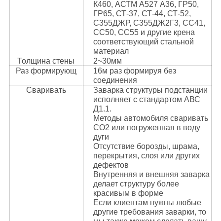
К460, АСТМ А527 А36, ГР50,
ГР65, СТ-37, СТ-44, СТ-52,
С355ДЖР, С355ДЖ2Г3, СС41,
СС50, СС55 и другие крена
соответствующий стальной
материал
Толщина стены
2~30мм
Раз формирующ
16м раз формируя без
соединения
Сваривать
Заварка структуры подстанции
исполняет с стандартом АВС
Д1.1.
Методы автомобиля сваривать
СО2 или погруженная в воду
дуги
Отсутствие борозды, шрама,
перекрытия, слоя или других
дефектов
Внутренняя и внешняя заварка
делает структуру более
красивым в форме
Если клиентам нужны любые
другие требования заварки, то