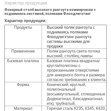
Характер продукции
Фонарный столб высокого рангоута коммерчески с
поднимаясь системой, поляками Флоодлигхтинг
Характер продукции:
Продукты
Высокий поляк рангоута с
поднимаясь поляками
Флоодлигхтинг рангоута
системы высокими для
продажи
Применение
Поляк рангоута света потока
высокий, столбец лампы
Базовая платина
Базовая платина квадратна/
кругла/полигоны с
прорезанными отверстиями
для анкерного болта и размера
согласно требованию к клиента.
Форма
Конический, круглый,
полигональный
(восьмиугольный, сплющенные
Додекагонал, Хексадекагонал,
етк), трубчатый,
Материал
Горячая сталь К235, К345, К420,