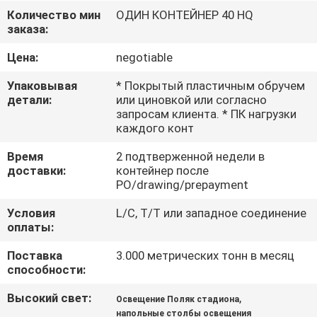
НАС
Количество мин
ОДИН КОНТЕЙНЕР 40 HQ
заказа:
ПУТЕШЕСТВИЕ
Цена:
negotiable
ФАБРИКИ
Упаковывая
* Покрытый пластичным обручем
детали:
или циновкой или согласно
запросам клиента. * ПК нагрузки
ПРОВЕРКА
каждого конт
КАЧЕСТВА
Время
2 подтверженной недели в
доставки:
контейнер после
PO/drawing/prepayment
СВЯЖИТЕСЬ
Условия
L/C, T/T или западное соединение
МЫ
оплаты:
Поставка
3.000 метрических тонн в месяц
НОВОСТИ
способности:
Высокий свет:
,
Освещение Поляк стадиона
СПРОСИТЕ
напольные столбы освещения